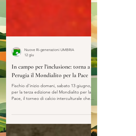
Nuove Ri-generazioni UMBRIA
12 giu
In campo per l'inclusione: torna a
Perugia il Mondialito per la Pace
Fischio d’inizio domani, sabato 13 giugno,
per la terza edizione del Mondialito per la
Pace, il torneo di calcio interculturale che
fino al 26 luglio riempirà terreno e spalti del
campo sportivo "Alfio Branda" di Prepo a
Perugia. 13 le squadre che indosseranno,