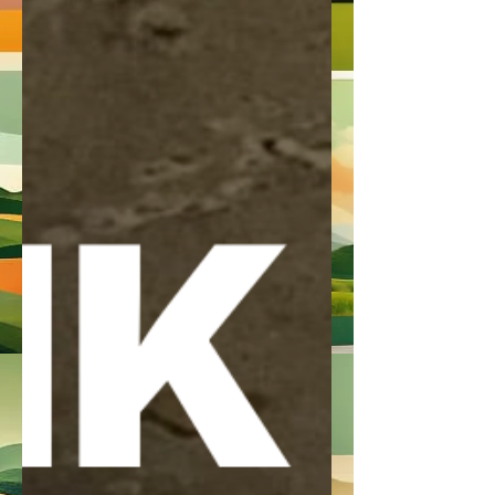
ogni fine settimana, maglie e scarpini con i
colori delle diverse comunità nazionali che
vivono e lavorano in Umbria: Albania,
Camerun, Congo, Costa d'Avorio, Ecuador,
Gambia, Guinea, Guinea Bissau, Italia, Mali,
Niger