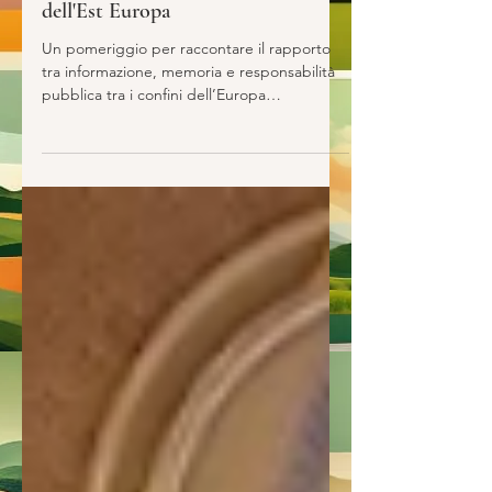
14 mag
MOZAIK - Festival dell’Est: a
Perugia un mosaico di storie
dell'Est Europa
Un pomeriggio per raccontare il rapporto
tra informazione, memoria e responsabilità
pubblica tra i confini dell’Europa
contemporanea. L’associazione D.S.F. Diritti
Solidarietà Futuro presenta MOZAIK
Festival dell’EST NarrazioniUltraconfine, un
festival dedicato ai temi della memoria, delle
migrazioni, dei conflitti e delle identità
europee attraverso il linguaggio del
giornalismo, della testimonianza diretta e
del cinema documentario. “Quando
abbiamo pensato a MOZAIK - dichia