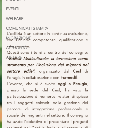
EVENTI
WELFARE
COMUNICATI STAMPA
L'edilizia è un settore in continua evoluzione, 
MIGRAZIONE
che richiede competenze, qualificazione e 
integrazione.
ATTUALITÀ
Questi sono i temi al centro del convegno: 
ABITARE
"
Edilizia Multiculturale: la formazione come 
strumento per l'inclusione dei migranti nel 
settore edile"
, organizzato dal 
Cesf 
di 
Perugia
in collaborazione con 
Formedil
.
L'evento, che si è svolto 
oggi a Perugia
, 
presso la sede del Cesf, ha visto la 
partecipazione di numerosi relatori di spicco 
tra i soggetti coinvolti nella gestione dei 
percorsi di integrazione professionale e 
sociale dei migranti nel settore. Il convegno 
ha avuto l'obiettivo di presentare i progetti 
realizzati dal Cesf in Italia e all’estero e di 