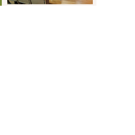
“Il ‘
Protocollo di Intesa per favorire 
l’inserimento socio lavorativo di richiedenti e 
titolari di protezione internazionale e altri 
cittadini stranieri in condizioni di 
vulnerabilità
’ nasce all’indomani della guerra 
in Ucraina e ad oggi ha permesso di formare 
1000 persone.” spiega 
Antonio Di Franco, 
Fillea Cgil e vicepresidente Formedil
 –“
300 
di queste sono già state inserite, ma al 
momento del diniego di rinnovo del 
permesso di soggiorno, che fine fa quella 
persona? La legge Bossi-Fini è ampiamente 
superata, le politiche in materia di 
immigrazione in Italia vanno riviste, 
servirebbe una sanatoria già da ieri
- rimarca 
Di Franco nelle conclusioni.
“
Va superato il pregiudizio ideologico, 
traguardando gli obiettivi da qui a 30 anni. 
Inclusione significa garantire i diritti di 