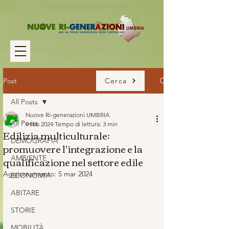
Post
Cerca
All Posts
Nuove Ri-generazioni UMBRIA
All Posts
9 feb 2024
Tempo di lettura: 3 min
Edilizia multiculturale:
DEMOGRAFIA
promuovere l'integrazione e la
qualificazione nel settore edile
AMBIENTE
Aggiornamento:
5 mar 2024
ECONOMIA
ABITARE
STORIE
MOBILITÀ