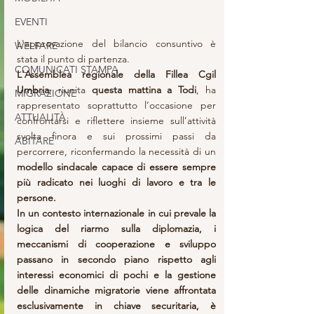
EVENTI
L'approvazione del bilancio consuntivo è 
WELFARE
stata il punto di partenza.
COMUNICATI STAMPA
L'Assemblea regionale della Fillea Cgil 
Umbria
, riunita 
questa mattina a Todi
, ha 
MIGRAZIONE
rappresentato soprattutto l’occasione per 
ATTUALITÀ
confrontarsi e riflettere insieme sull’attività 
svolta finora e sui prossimi passi da 
ABITARE
percorrere, riconfermando la necessità di un 
modello sindacale capace di essere sempre 
più radicato nei luoghi di lavoro e tra le 
persone.
In un contesto internazionale in cui prevale la 
logica del riarmo sulla diplomazia, i 
meccanismi di cooperazione e sviluppo 
passano in secondo piano rispetto agli 
interessi economici di pochi e la gestione 
delle dinamiche migratorie viene affrontata 
esclusivamente in chiave securitaria, è 