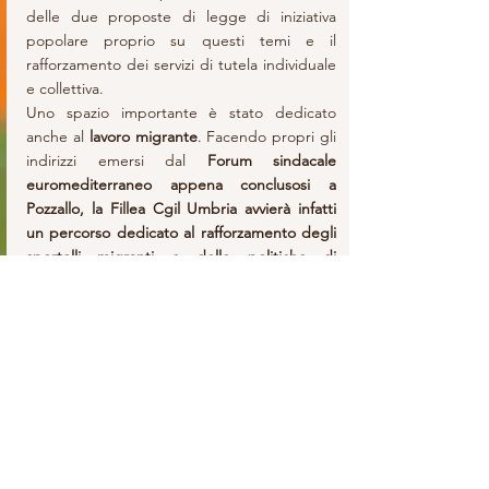
delle due proposte di legge di iniziativa 
popolare proprio su questi temi e il 
rafforzamento dei servizi di tutela individuale 
e collettiva.
Uno spazio importante è stato dedicato 
anche al 
lavoro migrante
. Facendo propri gli 
indirizzi emersi dal 
Forum sindacale 
euromediterraneo appena conclusosi a 
Pozzallo, la Fillea Cgil Umbria avvierà infatti 
un percorso dedicato al rafforzamento degli 
sportelli migranti e delle politiche di 
inclusione,
 nella consapevolezza che la lotta 
al caporalato e allo sfruttamento passa dal 
pieno riconoscimento dei diritti, della 
professionalità e della dignità di tutte le 
lavoratrici e di tutti i lavoratori, 
respingendo 
con convinzione il concetto dietro cui si 
nasconde la parola “re-migrazione”, del 
tutto illogico e disumanizzante.
Tra gli impegni assunti anche il 