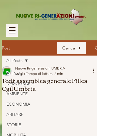
Post
Cerca
All Posts
Nuove Ri-generazioni UMBRIA
All Posts
16 giu
Tempo di lettura: 2 min
Todi: assemblea generale Fillea
DEMOGRAFIA
Cgil Umbria
AMBIENTE
ECONOMIA
ABITARE
STORIE
MOBILITÀ