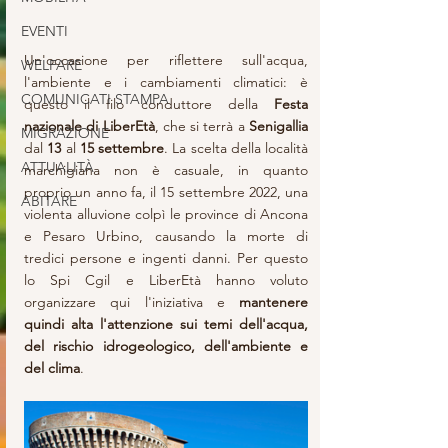
EVENTI
Un'occasione per riflettere sull'acqua, 
WELFARE
l'ambiente e i cambiamenti climatici: è 
COMUNICATI STAMPA
questo il filo conduttore della
 Festa 
nazionale di LiberEtà
, che si terrà a 
Senigallia
MIGRAZIONE
dal 
13
 al 
15 settembre
. La scelta della località 
ATTUALITÀ
marchigiana non è casuale, in quanto 
proprio un anno fa, il 15 settembre 2022, una 
ABITARE
violenta alluvione colpì le province di Ancona 
e Pesaro Urbino, causando la morte di 
tredici persone e ingenti danni. Per questo 
lo Spi Cgil e LiberEtà hanno voluto 
organizzare qui l'iniziativa e 
mantenere 
quindi alta l'attenzione sui temi dell'acqua, 
del rischio idrogeologico, dell'ambiente e 
del clima
. 