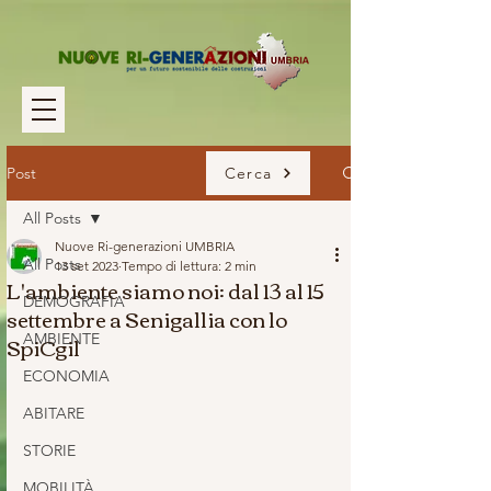
Post
Cerca
All Posts
Nuove Ri-generazioni UMBRIA
All Posts
13 set 2023
Tempo di lettura: 2 min
L'ambiente siamo noi: dal 13 al 15
DEMOGRAFIA
settembre a Senigallia con lo
SpiCgil
AMBIENTE
ECONOMIA
ABITARE
STORIE
MOBILITÀ