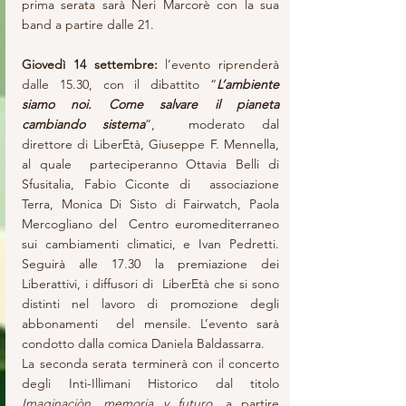
prima serata sarà Neri Marcorè con la sua 
band a partire dalle 21.
Giovedì 14 settembre:
 l’evento riprenderà 
dalle 15.30, con il dibattito “
L’ambiente 
siamo noi. Come salvare il pianeta 
cambiando sistema
”,  moderato dal 
direttore di LiberEtà, Giuseppe F. Mennella, 
al quale  parteciperanno Ottavia Belli di 
Sfusitalia, Fabio Ciconte di  associazione 
Terra, Monica Di Sisto di Fairwatch, Paola 
Mercogliano del  Centro euromediterraneo 
sui cambiamenti climatici, e Ivan Pedretti.  
Seguirà alle 17.30 la premiazione dei 
Liberattivi, i diffusori di  LiberEtà che si sono 
distinti nel lavoro di promozione degli 
abbonamenti  del mensile. L’evento sarà 
condotto dalla comica Daniela Baldassarra.
La seconda serata terminerà con il concerto 
degli Inti-Illimani Historico dal titolo 
Imaginaciòn, memoria y futuro
, a partire 