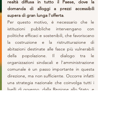
realtà diffusa in tutto il Paese, dove la 
domanda di alloggi a prezzi accessibili 
supera di gran lunga l'offerta
. 
Per questo motivo, è necessario che le 
istituzioni pubbliche intervengano con 
politiche efficaci e sostenibili, che favoriscano 
la costruzione e la ristrutturazione di 
abitazioni destinate alle fasce più vulnerabili 
della popolazione. Il dialogo tra le 
organizzazioni sindacali e l'amministrazione 
comunale è un passo importante in questa 
direzione, ma non sufficiente. Occorre infatti 
una strategia nazionale che coinvolga tutti i 
livelli di governo, dalla Regione allo Stato, e 
che preveda risorse adeguate e norme 
chiare in modo tale da garantire il diritto alla 
casa per tutti i cittadini e contribuire al 
tempo stesso al benessere sociale e allo 
sviluppo economico del territorio.
Per la Redazione - Chiara Maria Sole Bravi