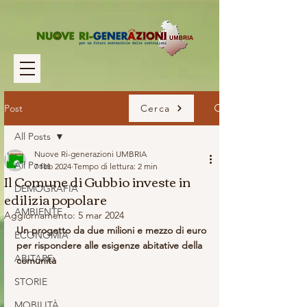
Post
Cerca
All Posts
Nuove Ri-generazioni UMBRIA
All Posts
7 feb 2024
Tempo di lettura: 2 min
Il Comune di Gubbio investe in
DEMOGRAFIA
edilizia popolare
AMBIENTE
Aggiornamento:
5 mar 2024
Un progetto da due milioni e mezzo di euro 
ECONOMIA
per rispondere alle esigenze abitative della 
ABITARE
comunità
STORIE
MOBILITÀ