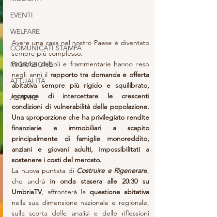
EVENTI
WELFARE
Avere una casa nel nostro Paese è diventato 
COMUNICATI STAMPA
sempre più complesso. 
Politiche deboli e frammentarie hanno reso 
MIGRAZIONE
negli anni il 
rapporto tra domanda e offerta 
ATTUALITÀ
abitativa sempre più rigido e squilibrato, 
incapace di intercettare le crescenti 
ABITARE
condizioni di vulnerabilità della popolazione. 
Una sproporzione che ha privilegiato rendite 
finanziarie e immobiliari a scapito 
principalmente di famiglie monoreddito, 
anziani e giovani adulti, impossibilitati a 
sostenere i costi del mercato.
La nuova puntata di 
Costruire e Rigenerar
e
, 
che andrà 
in onda stasera alle 20:30 su 
UmbriaTV
, affronterà la 
questione abitativa
nella sua dimensione nazionale e regionale, 
sulla scorta delle analisi e delle riflessioni 