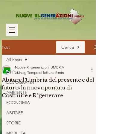
Post
Cerca
All Posts
Nuove Ri-generazioni UMBRIA
All Posts
13 mag
Tempo di lettura: 2 min
Abitare l’Umbria del presente e del
DEMOGRAFIA
futuro: la nuova puntata di
Costruire e Rigenerare
AMBIENTE
ECONOMIA
ABITARE
STORIE
MOBILITÀ