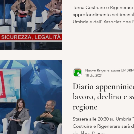
Torna Costruire e Rigenerare , il programma di
approfondimento settimanale promosso da Fillea 
Umbria e dall' Associazion
Nuove Ri-generazioni UMBRI
18 dic 2024
Diario appenninico
lavoro, declino e s
regione
Stasera alle 20:30 su Umbria T
Costruire e Rigenerare sarà dedicata alla presentazione
del libro Diario...