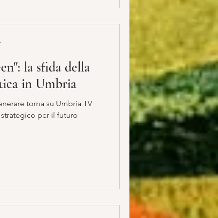
A
en": la sfida della
tica in Umbria
su Umbria TV
trategico per il futuro