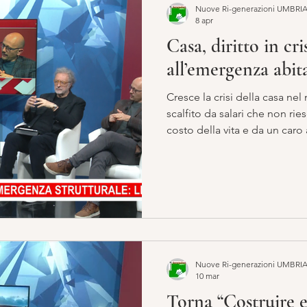
Nuove Ri-generazioni UMBRI
8 apr
Casa, diritto in cr
all’emergenza abit
Cresce la crisi della casa ne
scalfito da salari che non rie
costo della vita e da un caro a
supera il 40% del reddito fam
tema dell’abitare emerge con
e risposte ancora parziali a 
profondo e diffuso. Sono infat
umbre in attesa di un allogg
patrimonio di edilizia re
Nuove Ri-generazioni UMBRI
10 mar
Torna “Costruire e