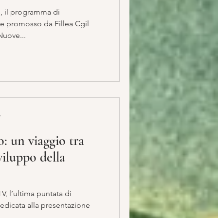
Cgil
e Nuove...
A
: un viaggio tra
viluppo della
V, l’ultima puntata di