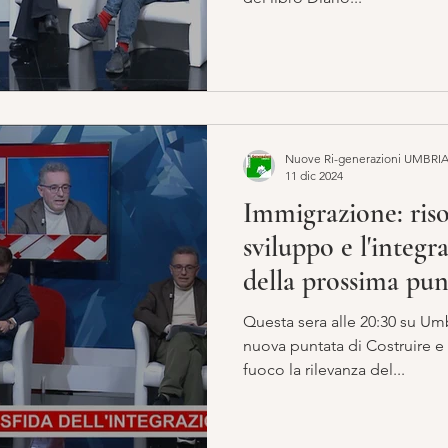
Nuove Ri-generazioni UMBRI
11 dic 2024
Immigrazione: risor
sviluppo e l'integr
della prossima pun
Rigenerare
Questa sera alle 20:30 su Umbria TV , andrà in onda una
nuova puntata di Costruire e Rigenera
fuoco la rilevanza del...