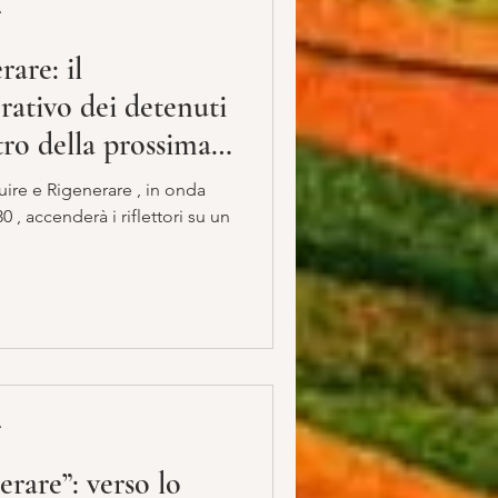
A
are: il
rativo dei detenuti
ro della prossima
uire e Rigenerare , in onda
0 , accenderà i riflettori su un
A
erare”: verso lo