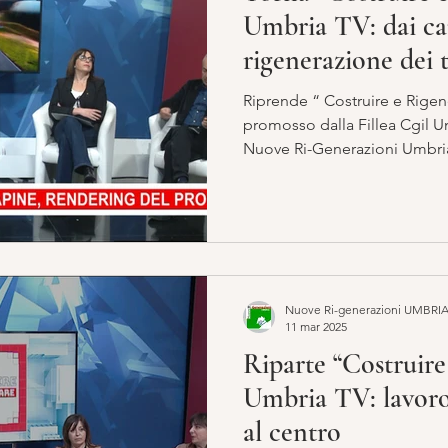
Umbria TV: dai can
rigenerazione dei t
Riprende “ Costruire e Rigen
promosso dalla Fillea Cgil Umbria e dall’ Ass
Nuove Ri-Generazioni Umbria
TV a partire da domani, merco
di approfondimento dedicato
sostenibile, della coesione s
di territori e comunità, con u
ruolo strategico del settore 
Nuove Ri-generazioni UMBRI
11 mar 2025
Riparte “Costruire
Umbria TV: lavoro,
al centro