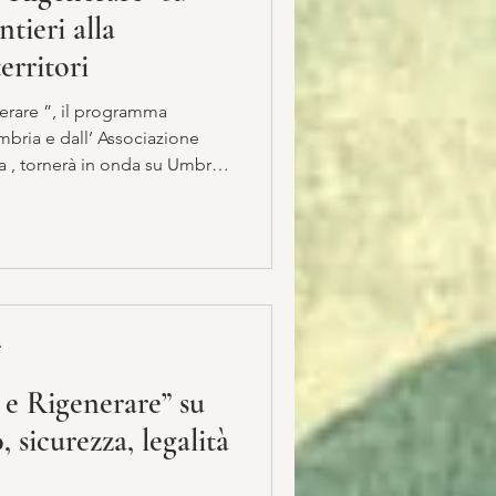
tieri alla
erritori
erare ”, il programma
ociazione
 , tornerà in onda su Umbria
ledì, alle 20:30 . Uno spazio
 ai temi dello sviluppo
ociale e della rigenerazione
n’attenzione particolare al
delle costruzioni
nell’economia regionale e nazionale. La prim
A
 e Rigenerare” su
 sicurezza, legalità