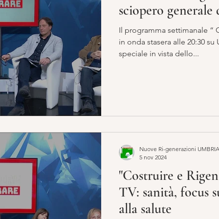
sciopero generale
Il programma settimanale “ C
in onda stasera alle 20:30 su Umbria TV 
speciale in vista dello...
Nuove Ri-generazioni UMBRI
5 nov 2024
"Costruire e Rige
TV: sanità, focus s
alla salute