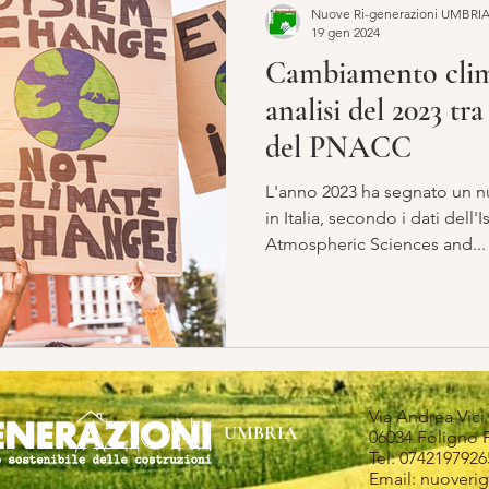
Nuove Ri-generazioni UMBRI
19 gen 2024
Cambiamento clima
analisi del 2023 tra
del PNACC
L'anno 2023 ha segnato un n
in Italia, secondo i dati dell'I
Atmospheric Sciences and...
Via Andrea Vici 
UMBRIA
06034 Foligno 
Tel: 0742197926
Email: nuoveri