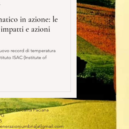
A
tico in azione: le
 impatti e azioni
uovo record di temperatura
stituto ISAC (Institute of
n.12/c,- Località Paciana
PG
5
generazioniumbria[at]gmail.com