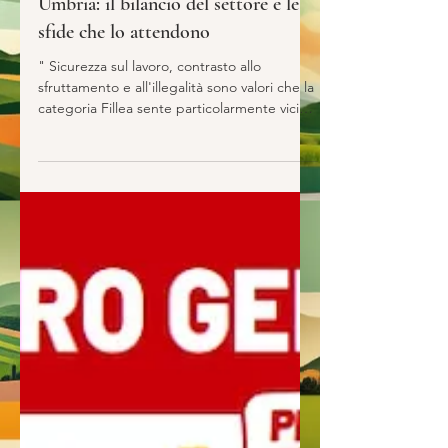
Assemblea generale Fillea Cgil
Umbria: il bilancio del settore e le
sfide che lo attendono
" Sicurezza sul lavoro, contrasto allo
sfruttamento e all'illegalità sono valori che la
categoria Fillea sente particolarmente vicini"
. Con queste parole della segretaria
generale Fillea Cgil Umbria, Elisabetta
Masciarri si è aperta oggi, all' Auditorium
San Domenico Foligno, l'assemblea
generale alla presenza di quadri, delegate e
delegati, lavoratrici e lavoratori del settore .
Parole che introducono una riflessione sul
complesso contesto nel quale opera
l'edilizia sia sul