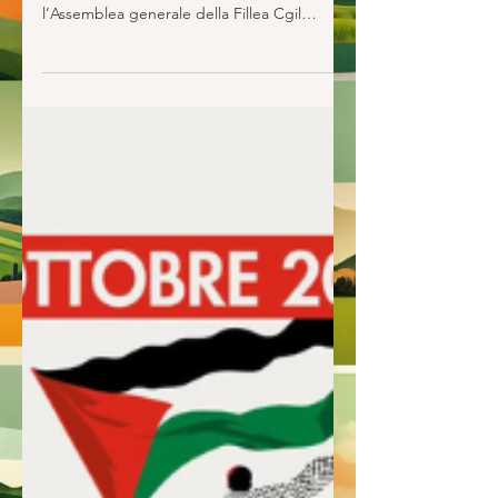
Assemblea generale Fillea Cgil:
verso lo sciopero del 12 dicembre
Avrà luogo il prossimo 5 dicembre alle ore 9,
all’Auditorium San Domenico di Foligno,
l’Assemblea generale della Fillea Cgil
regionale che riunirà quadri, delegate e
delegati alla vigilia dello sciopero generale
del 12 dicembre . Un momento di confronto
utile a ribadire le ragioni della mobilitazione
in risposta ad una Manovra che sfugge dalle
urgenze reali del Paese, aggrava le
diseguaglianze e sottrae risorse
fondamentali al welfare, alla casa, alla
sicurezza sul lavoro e