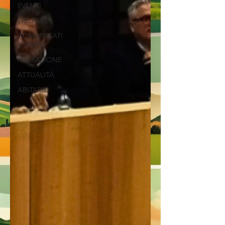
EVENTI
WELFARE
COMUNICATI
STAMPA
MIGRAZIONE
ATTUALITÀ
ABITARE