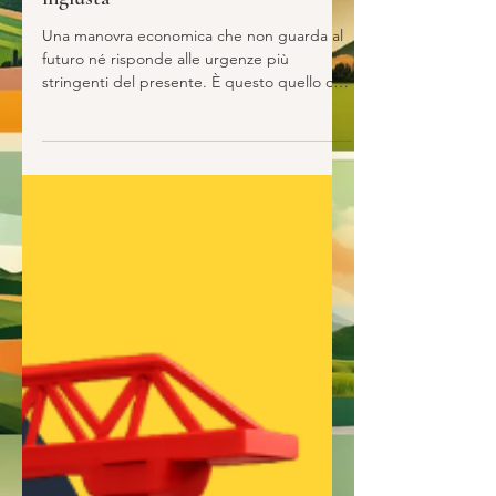
12 dicembre: sciopero generale
contro una legge di Bilancio
ingiusta
Una manovra economica che non guarda al
futuro né risponde alle urgenze più
stringenti del presente. È questo quello che
la Cgil contesta alla legge di Bilancio in
corso di approvazione in questi giorni. “ Le
ragioni che ci portano allo sciopero
generale sono ragioni pienamente sindacali
– ha dichiarato il segretario generale della
Cgil, Maurizio Landini – che partono da un
obiettivo molto preciso: aumentare i salari,
cambiare il fisco, investire sulla sanità,
garantire u