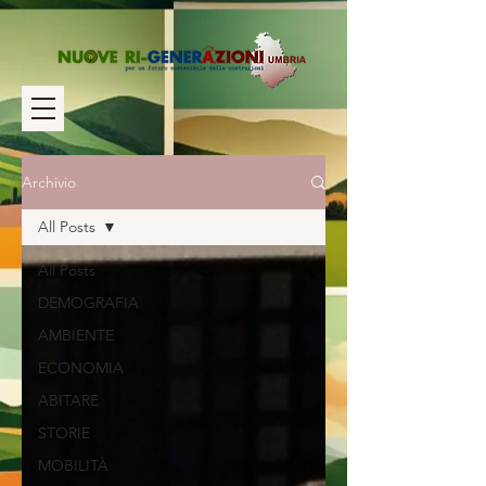
Archivio
All Posts
All Posts
DEMOGRAFIA
AMBIENTE
ECONOMIA
ABITARE
STORIE
MOBILITÀ