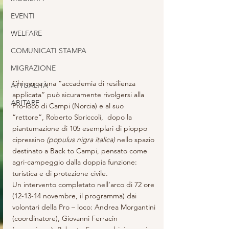
EVENTI
WELFARE
COMUNICATI STAMPA
MIGRAZIONE
Chi cerca una “accademia di resilienza 
ATTUALITÀ
applicata” può sicuramente rivolgersi alla 
ABITARE
Pro-loco di Campi (Norcia) e al suo 
“rettore”, Roberto Sbriccoli,  dopo la 
piantumazione di 105 esemplari di pioppo 
cipressino 
(populus nigra italica)
 nello spazio 
destinato a Back to Campi, pensato come 
agri-campeggio dalla doppia funzione: 
turistica e di protezione civile.
Un intervento completato nell’arco di 72 ore 
(12-13-14 novembre, il programma) dai 
volontari della Pro – loco: Andrea Morgantini 
(coordinatore), Giovanni Ferracin 