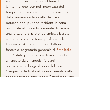
vedere una luce in fondo al tunnel.
Un tunnel che, pur nell’incertezza dei 
tempi, è stato costantemente illuminato 
dalla presenza attiva delle decine di 
persone che, pur non residenti in zona, 
hanno stabilito con la comunità di Campi 
una relazione di profonda amicizia basata 
anche sulle competenze professionali.
È il caso di Antonio Brunori, dottore 
forestale, segretario generale di 
Pefc Italia
che è stato protagonista di varie iniziative 
affiancato da Emanuele Persiani: 
un’escursione lungo il corso del torrente 
Campiano dedicata al riconoscimento delle 
specie arboree, una visita a Campi Alto, una 
conferenza (
guarda e ascolta qui
) sulla 
rilevanza delle foreste per contrastare gli 
effetti del riscaldamento globale. 