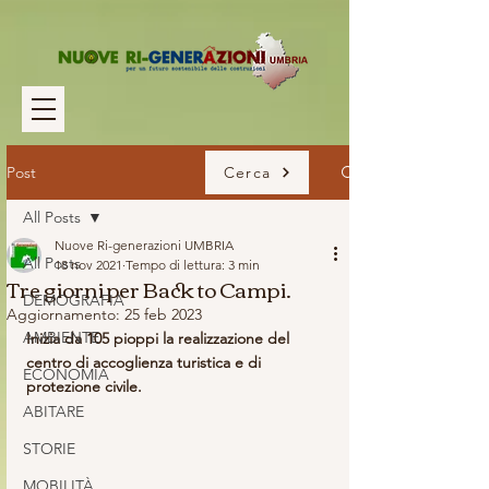
Post
Cerca
All Posts
Nuove Ri-generazioni UMBRIA
All Posts
18 nov 2021
Tempo di lettura: 3 min
Tre giorni per Back to Campi.
DEMOGRAFIA
Aggiornamento:
25 feb 2023
AMBIENTE
Inizia da 105 pioppi la realizzazione del 
centro di accoglienza turistica e di 
ECONOMIA
protezione civile.
ABITARE
STORIE
MOBILITÀ