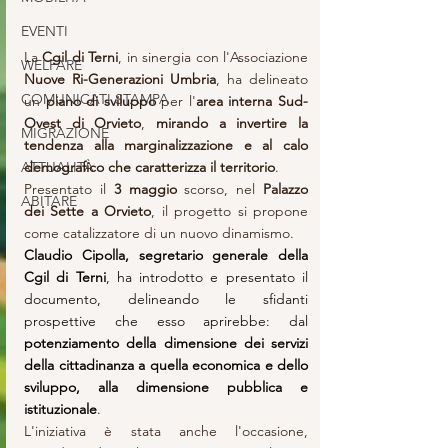
EVENTI
La 
Cgil di Terni
, in sinergia con l'Associazione 
WELFARE
Nuove Ri-Generazioni Umbria
, ha delineato 
COMUNICATI STAMPA
un
 piano di sviluppo
 per l'
area interna Sud-
Ovest di Orvieto
, 
mirando a invertire la 
MIGRAZIONE
tendenza alla marginalizzazione e al calo 
demografico che caratterizza il territorio
. 
ATTUALITÀ
Presentato il 
3 maggio
 scorso, nel 
Palazzo 
ABITARE
dei Sette a Orvieto
, il progetto si propone 
come catalizzatore di un nuovo dinamismo.  
Claudio Cipolla, segretario generale della 
Cgil di Terni
, ha introdotto e presentato il 
documento, delineando le sfidanti 
prospettive che esso aprirebbe: dal
potenziamento della dimensione dei servizi 
della cittadinanza a quella economica e dello 
sviluppo, alla dimensione pubblica e 
istituzionale
.
L'iniziativa è stata anche l'occasione, 