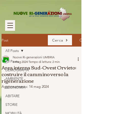
Post
Cerca
All Posts
Nuove Ri-generazioni UMBRIA
All Posts
6 mag 2024
Tempo di lettura: 2 min
Area interna Sud-Ovest Orvieto:
DEMOGRAFIA
costruire il cammino verso la
rigenerazione
AMBIENTE
Aggiornamento:
14 mag 2024
ECONOMIA
ABITARE
STORIE
MOBILITÀ