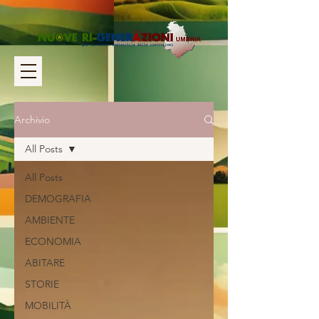
Archivio
All Posts
All Posts
DEMOGRAFIA
AMBIENTE
ECONOMIA
ABITARE
STORIE
MOBILITÀ