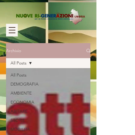
Archivio
All Posts
All Posts
DEMOGRAFIA
AMBIENTE
ECONOMIA
ABITARE
STORIE
MOBILITÀ