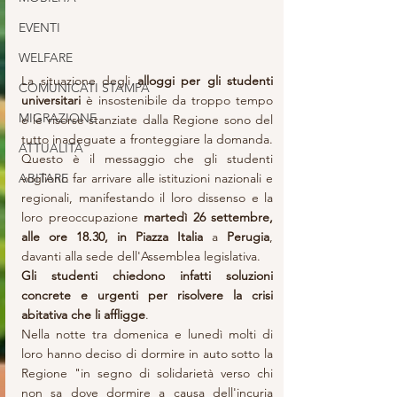
EVENTI
WELFARE
La situazione degli 
alloggi per gli studenti 
COMUNICATI STAMPA
universitari 
è insostenibile da troppo tempo 
MIGRAZIONE
e le risorse stanziate dalla Regione sono del 
tutto inadeguate a fronteggiare la domanda. 
ATTUALITÀ
Questo è il messaggio che gli studenti 
ABITARE
vogliono far arrivare alle istituzioni nazionali e 
regionali, manifestando il loro dissenso e la 
loro preoccupazione 
martedì 26 settembre, 
alle ore 18.30, in Piazza Italia
 a 
Perugia
, 
davanti alla sede dell'Assemblea legislativa. 
Gli studenti chiedono infatti soluzioni 
concrete e urgenti per risolvere la crisi 
abitativa che li affligge
.
Nella notte tra domenica e lunedì molti di 
loro hanno deciso di dormire in auto sotto la 
Regione "in segno di solidarietà verso chi 
non sa dove dormire a causa dell'incuria 