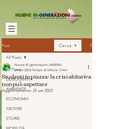
Post
Cerca
All Posts
Nuove Ri-generazioni UMBRIA
All Posts
24 set 2023
Tempo di lettura: 3 min
Studenti in piazza: la crisi abitativa
DEMOGRAFIA
non può aspettare
AMBIENTE
Aggiornamento:
25 set 2023
ECONOMIA
ABITARE
STORIE
MOBILITÀ