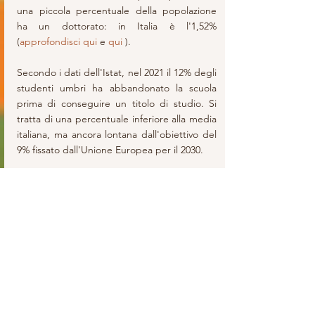
una piccola percentuale della popolazione 
ha un dottorato: in Italia è l'1,52% 
(
approfondisci qui
 e 
qui
 ).
Secondo i dati dell'Istat, nel 2021 il 12% degli 
studenti umbri ha abbandonato la scuola 
prima di conseguire un titolo di studio. Si 
tratta di una percentuale inferiore alla media 
italiana, ma ancora lontana dall'obiettivo del 
9% fissato dall'Unione Europea per il 2030.
Per assicurare a tutti gli studenti il diritto 
all'istruzione e la sua tutela, è indispensabile 
mettere in atto misure che tengano conto 
delle condizioni economiche delle famiglie e 
delle potenzialità che il contesto urbano può 
offrire in termini di accesso e servizi. Gli 
studenti attendono risposte.
REGIONE
STUDENTI
UDU PERUGIA