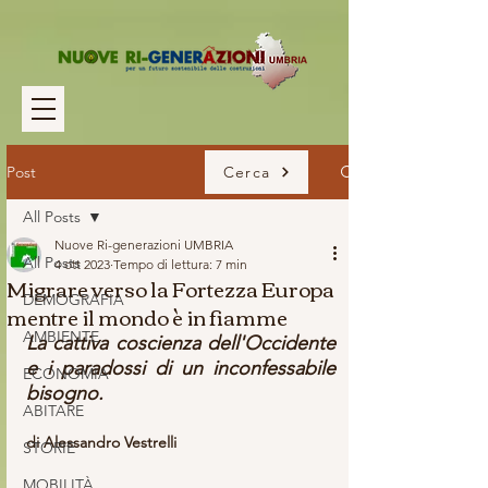
Post
Cerca
All Posts
Nuove Ri-generazioni UMBRIA
All Posts
4 ott 2023
Tempo di lettura: 7 min
Migrare verso la Fortezza Europa
DEMOGRAFIA
mentre il mondo è in fiamme
AMBIENTE
La cattiva coscienza dell'Occidente 
e i paradossi di un inconfessabile 
ECONOMIA
bisogno.
ABITARE
di Alessandro Vestrelli 
STORIE
MOBILITÀ