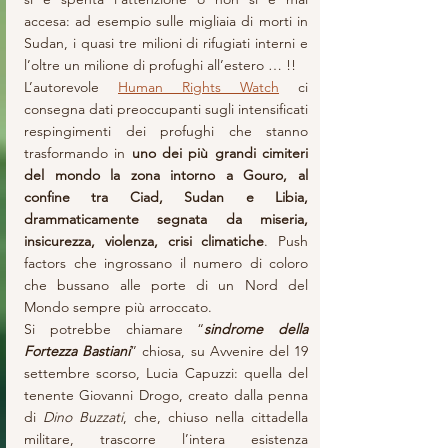
accesa: ad esempio sulle migliaia di morti in 
Sudan, i quasi tre milioni di rifugiati interni e 
l’oltre un milione di profughi all’estero … !! 
L’autorevole 
Human Rights Watch
 ci 
consegna dati preoccupanti sugli intensificati 
respingimenti dei profughi che stanno 
trasformando in 
uno dei più grandi cimiteri 
del mondo la zona intorno a Gouro, al 
confine tra Ciad, Sudan e Libia, 
drammaticamente segnata da miseria, 
insicurezza, violenza, crisi climatiche
. Push 
factors che ingrossano il numero di coloro 
che bussano alle porte di un Nord del 
Mondo sempre più arroccato.
Si potrebbe chiamare “
sindrome della 
Fortezza Bastiani
” chiosa, su Avvenire del 19 
settembre scorso, Lucia Capuzzi: quella del 
tenente Giovanni Drogo, creato dalla penna 
di 
Dino Buzzati
, che, chiuso nella cittadella 
militare, trascorre l’intera esistenza 