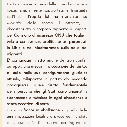
tratta di esseri umani della Guardia costiera 
libica, ampiamente supportata e finanziata 
dall’Italia. 
Proprio lui ha rilanciato
, su 
Avvenire 
dello scorso 1 ottobre, 
il 
circostanziato e corposo rapporto di esperti 
del Consiglio di sicurezza ONU che toglie il 
velo a connivenze, profitti, orrori perpetrati 
in Libia e nel Mediterraneo sulla pelle dei 
migranti
. 
E’ comunque in atto
, anche dentro i confini 
europei, 
una messa in discussione del diritto 
di asilo nella sua configurazione giuridica 
attuale, sviluppatasi a partire dal secondo 
dopoguerra, quale diritto fondamentale 
della persona che gli Stati sono chiamati a 
riconoscere e tutelare in ogni circostanza e 
senza eccezioni di sorta.
Un altro 
fronte in ebollizione
 è quello delle 
amministrazioni locali 
alle prese con la sfida 
della ospitalità di crescenti contingenti di 