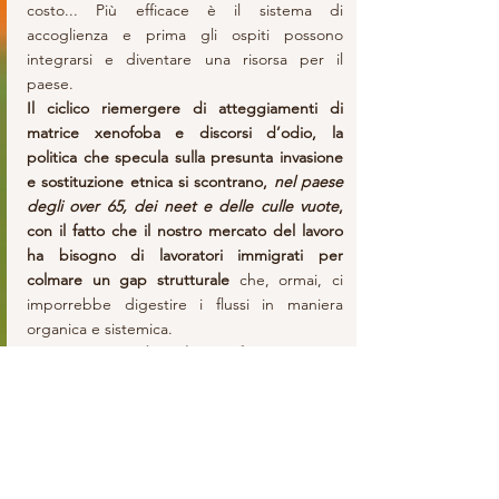
costo... Più efficace è il sistema di 
accoglienza e prima gli ospiti possono 
integrarsi e diventare una risorsa per il 
paese.
Il ciclico riemergere di atteggiamenti di 
matrice xenofoba e discorsi d’odio, la 
politica che specula sulla presunta invasione 
e sostituzione etnica si scontrano, 
nel paese 
degli over 65, dei neet e delle culle vuote
, 
con il fatto che il nostro mercato del lavoro 
ha bisogno di lavoratori immigrati per 
colmare un gap strutturale 
che, ormai, ci 
imporrebbe digestire i flussi in maniera 
organica e sistemica. 
I nostri imprenditori hanno fatto presente 
che non si trovano quattro lavoratori su dieci 
e 5,5 lavoratori su 10 per le mansioni meno 
qualificate (coperte soprattutto da stranieri). 
Bankitalia dice che per attuare il Pnrr 
servono 375.000 nuovi occupati e, quindi, 