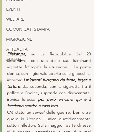
EVENTI
WELFARE
COMUNICATI STAMPA
MIGRAZIONE
ATTUALITÀ
Ellekappa
, su La Repubblica del 20 
ABITARE
settembre, con una delle sue fulminanti 
vignette fotografa la situazione… La prima 
donna, con il giornale aperto sulle ginocchia, 
informa: 
i migranti fuggono da fame, lager e 
torture
…La seconda, con la sigaretta tra il 
pollice e l’indice, risponde con disincantata, 
ironica ferocia: 
poi però arrivano qui e li 
facciamo sentire a casa loro
.
C’è stato un 
revival
 delle guerre, ben oltre 
quella in Ucraina, l’unica quotidianamente 
sotto i riflettori. Sulla maggior parte di esse 
si è spenta l’attenzione o non si è mai 