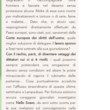
degradanti o “
riaccompagnate
” oltre 
frontiera e lasciate nel deserto senza 
protezione alcuna. Molte di esse sono morte 
per maltrattamenti e torture o di sete, fame 
e malattie… Dato che, in alcuni casi, 
respingimenti direttamente effettuati da 
Paesi europei, sono stati, poi, sanzionati dalla 
Corte europea dei diritti dell’uomo
, quale 
miglior soluzione di delegare il 
lavoro sporco
a Stati terzi sottratti alla sua giurisdizione? 
Con il rischio, però, di diventare ostaggi dei 
dittatori cui ci si è rivolti
, i quali possono 
sempre pretendere una erogazione di 
denaro senza condizioni ed alzare la posta 
minacciando di riaprire il rubinetto delle 
partenze… Cosa puntualmente accaduta 
con l’afflusso straordinario di queste ultime 
settimane a Lampedusa. Per fortuna esistono 
ancora coraggiosi giornalisti investigativi 
come 
Nello Scavo
, da anni sotto scorta per 
le sue rivelazioni sul coinvolgimento nella 