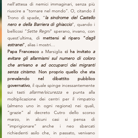
nell’attesa di nemici immaginari, senza più 
riuscire a “tornare nel mondo”. O, citando il 
Trono di spade, “
la sindrome del Castello 
nero e della Barriera di ghiaccio
”, quando i 
bellicosi “
Sette Regni
” sperano, invano, con 
quest’ultima, di 
mettersi al riparo “
dagli 
estranei
”, alias i mostri…
Papa Francesco
 a Marsiglia 
ci ha invitato 
a 
evitare gli allarmismi sul numero di coloro 
che arrivano e ad occuparci dei migranti 
senza cinismo
. 
Non proprio quello che sta 
prevalendo nel dibattito pubblico 
governativo
, il quale spinge incessantemente 
sui tasti 
allarme/sicurezza
 e punta alla 
moltiplicazione dei centri per il rimpatrio 
(almeno uno in ogni regione) nei quali, 
“grazie” al decreto Cutro dello scorso 
marzo, in alcuni casi si pensa di 
“imprigionare” anche i neo sbarcati 
richiedenti asilo che, in passato, venivano 