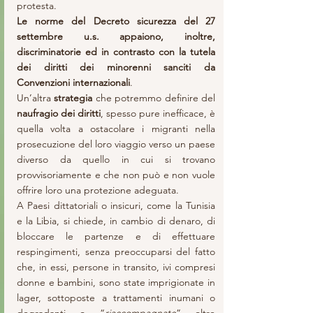
protesta.
Le norme del Decreto sicurezza del 27 
settembre u.s. appaiono, inoltre, 
discriminatorie ed in contrasto con la tutela 
dei diritti dei minorenni sanciti da 
Convenzioni internazionali
.
Un’altra
 strategia 
che potremmo definire del
naufragio dei diritti
, spesso pure inefficace, è 
quella volta a ostacolare i migranti nella 
prosecuzione del loro viaggio verso un paese 
diverso da quello in cui si trovano 
provvisoriamente e che non può e non vuole 
offrire loro una protezione adeguata.
A Paesi dittatoriali o insicuri, come la Tunisia 
e la Libia, si chiede, in cambio di denaro, di 
bloccare le partenze e di effettuare 
respingimenti, senza preoccuparsi del fatto 
che, in essi, persone in transito, ivi compresi 
donne e bambini, sono state imprigionate in 
lager, sottoposte a trattamenti inumani o 