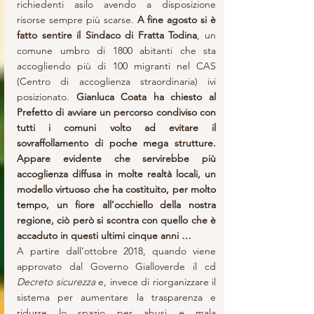
richiedenti asilo avendo a disposizione 
risorse sempre più scarse. 
A fine agosto si è 
fatto sentire il Sindaco di Fratta Todina
, un 
comune umbro di 1800 abitanti che sta 
accogliendo più di 100 migranti nel CAS 
(Centro di accoglienza straordinaria) ivi 
posizionato. 
Gianluca Coata ha chiesto al 
Prefetto di avviare un percorso condiviso con 
tutti i comuni volto ad evitare il 
sovraffollamento di poche mega strutture. 
Appare evidente che servirebbe più 
accoglienza diffusa in molte realtà locali, un 
modello virtuoso che ha costituito, per molto 
tempo, un fiore all’occhiello della nostra 
regione, ciò però si scontra con quello che è 
accaduto in questi ultimi cinque anni …
A partire dall’ottobre 2018, quando viene 
approvato dal Governo Gialloverde il cd
Decreto sicurezza 
e, invece di riorganizzare il 
sistema per aumentare la trasparenza e 
ridurre lo spazio per abusi e mala 