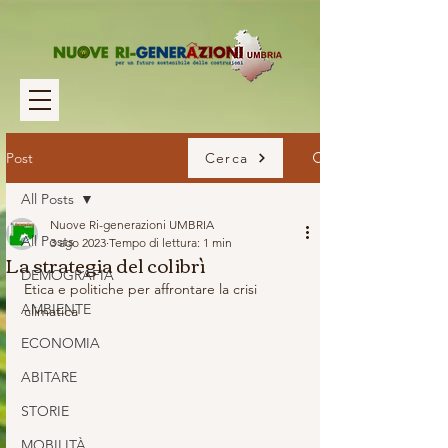
Post
Cerca
All Posts
Nuove Ri-generazioni UMBRIA
All Posts
3 ago 2023
Tempo di lettura: 1 min
La strategia del colibrì
DEMOGRAFIA
Etica e politiche per affrontare la crisi 
AMBIENTE
climatica
ECONOMIA
ABITARE
STORIE
MOBILITÀ