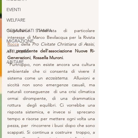
EVENTI
WELFARE
Segnaliamo l'intervista di particolare 
COMUNICATI STAMPA
interesse di Marco Bevilacqua per la Rivista 
MIGRAZIONE
Rocca
 della 
Pro Civitate Christiana di Assisi
, 
alla 
presidente dell'associazione Nuove Ri-
ATTUALITÀ
Generazioni
, 
Rossella Muroni
.
ABITARE
"Purtroppo, non esiste ancora una cultura 
ambientale che ci consenta di vivere il 
sistema come un 
ecosistema
.  Alluvioni e 
siccità non sono emergenze casuali, ma 
naturali conseguenze  di una crisi climatica 
ormai dirompente, di una drammatica 
rottura  degli equilibri. Ci vorrebbe una 
risposta sistemica, e invece si  sprecano 
tempo e risorse per mettere ogni volta una 
pezza, per  rincorrere i buoi dopo che sono 
scappati. Si continua a costruire  troppo, a 