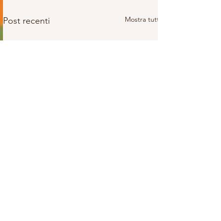
Mostra tutti
Post recenti
UMBRIA
Via Andrea Vici n.12/c,- Località Paciana
06034 Foligno PG
Tel:
07421979265