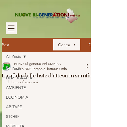
Post
Cerca
All Posts
Nuove Ri-generazioni UMBRIA
All Posts
25 feb 2025
Tempo di lettura: 4 min
La sfida delle liste d'attesa in sanità
DEMOGRAFIA
di Lucio Caporizzi
AMBIENTE
ECONOMIA
ABITARE
STORIE
MOBILITÀ