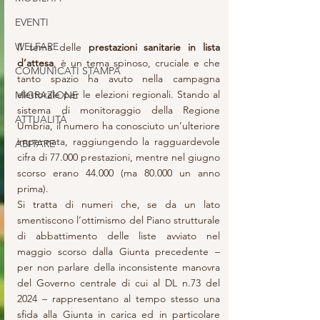
EVENTI
WELFARE
Il tema delle 
prestazioni sanitarie in lista 
d’attesa
, è un tema spinoso, cruciale e che 
COMUNICATI STAMPA
tanto spazio ha avuto nella campagna 
elettorale per le elezioni regionali. Stando al 
MIGRAZIONE
sistema di monitoraggio della Regione 
ATTUALITÀ
Umbria, il numero ha conosciuto un’ulteriore 
impennata, raggiungendo la ragguardevole 
ABITARE
cifra di 77.000 prestazioni, mentre nel giugno 
scorso erano 44.000 (ma 80.000 un anno 
prima).
Si tratta di numeri che, se da un lato 
smentiscono l’ottimismo del Piano strutturale 
di abbattimento delle liste avviato nel 
maggio scorso dalla Giunta precedente – 
per non parlare della inconsistente manovra 
del Governo centrale di cui al DL n.73 del 
2024 – rappresentano al tempo stesso una 
sfida alla Giunta in carica ed in particolare 