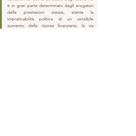
è in gran parte determinato dagli erogatori 
delle prestazioni stesse, stante la 
impraticabilità politica di un sensibile 
aumento delle risorse finanziarie, la via 
maestra è quella di puntare su una maggiore 
appropriatezza prescrittiva, basata sui 
principi della evidence based practice. In 
buona sostanza, ridurre le prestazioni poco 
efficaci, ridondanti, ripetute o, addirittura, 
inutili, dettate da atteggiamenti (peraltro 
spesso comprensibili) difensivi degli 
operatori piuttosto che da reali esigenze 
cliniche.
Insomma, se vale, come vale, il noto modo di 
dire “ma che, ce l’ha ordinato il dottore?”, il 
contenimento della domanda va perseguito 
in primo luogo sensibilizzando e 
responsabilizzando coloro che quella 
domanda attivano e definiscono. Forse un 
certo “consumismo sanitario” esiste – in 