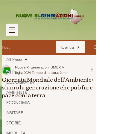
Post
Cerca
All Posts
Nuove Ri-generazioni UMBRIA
All Posts
5 giu 2024
Tempo di lettura: 2 min
Giornata Mondiale dell'Ambiente:
DEMOGRAFIA
siamo la generazione che può fare
pace con la terra
AMBIENTE
ECONOMIA
ABITARE
STORIE
MOBILITÀ